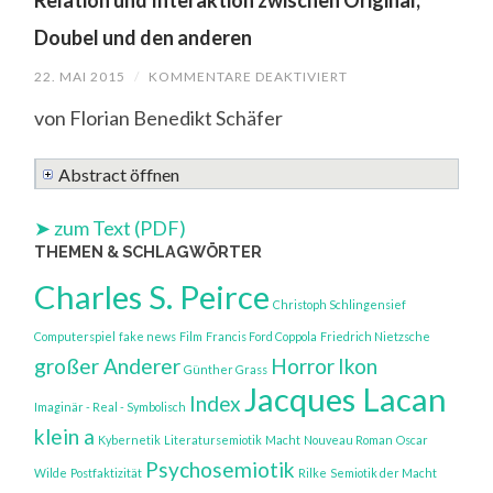
Relation und Interaktion zwischen Original,
Doubel und den anderen
22. MAI 2015
/
KOMMENTARE DEAKTIVIERT
FÜR
DIE
FIGUR
von Florian Benedikt Schäfer
UND
IHRE
ABBILDER
Abstract öffnen
IN
OSCAR
WILDES
➤ zum Text (PDF)
THE
PICTURE
THEMEN & SCHLAGWÖRTER
OF
DORIAN
Charles S. Peirce
GRAY
Christoph Schlingensief
RELATION
UND
Computerspiel
fake news
Film
Francis Ford Coppola
Friedrich Nietzsche
INTERAKTIO
großer Anderer
Horror
Ikon
Günther Grass
ZWISCHEN
Jacques Lacan
Index
ORIGINAL,
Imaginär - Real - Symbolisch
DOUBEL
klein a
Kybernetik
Literatursemiotik
Macht
Nouveau Roman
Oscar
UND
Psychosemiotik
Wilde
Postfaktizität
Rilke
Semiotik der Macht
DEN