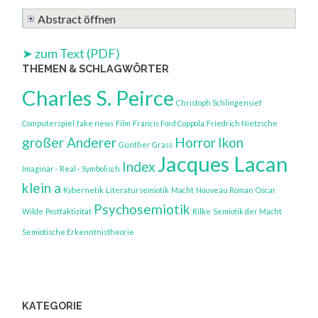
PSYCHOSEN
IN
Abstract öffnen
ROBBE-
(G.
GRILLETS
GRASS
AUGENZEUGE
➤ zum Text (PDF)
BLECHTROMM
THEMEN & SCHLAGWÖRTER
UND
ÜBER
Charles S. Peirce
UNSEREN
Christoph Schlingensief
KREBS
Computerspiel
fake news
Film
Francis Ford Coppola
Friedrich Nietzsche
(CH.
großer Anderer
Horror
Ikon
Günther Grass
SCHLINGENSI
Jacques Lacan
MEA
Index
Imaginär - Real - Symbolisch
CULPA
)
klein a
Kybernetik
Literatursemiotik
Macht
Nouveau Roman
Oscar
SAGEN
Psychosemiotik
KANN
Wilde
Postfaktizität
Rilke
Semiotik der Macht
Semiotische Erkenntnistheorie
KATEGORIE