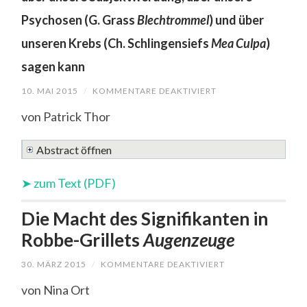
Psychosen (G. Grass
Blechtrommel
) und über
unseren Krebs (Ch. Schlingensiefs
Mea Culpa
)
sagen kann
10. MAI 2015
/
KOMMENTARE DEAKTIVIERT
FÜR
DER
FREMDE
von Patrick Thor
(WORT‑)KÖRPER
IM
ENTFREMDETEN
Abstract öffnen
LEIB
WAS
UNS
➤ zum Text (PDF)
JACQUES
LACANS
Die Macht des Signifikanten in
PSYCHOSEMI
Robbe-Grillets
Augenzeuge
ÜBER
UNSERE
30. MÄRZ 2015
/
KOMMENTARE DEAKTIVIERT
FÜR
SUBJEKTWER
DIE
ÜBER
MACHT
von Nina Ort
DES
UNSERE
SIGNIFIKANTEN