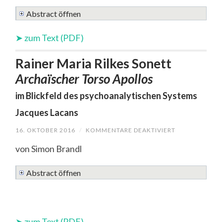
EINE
SCHLUSSFO
Abstract öffnen
ZUM
PHÄNOMEN
DES
➤ zum Text (PDF)
›POSTFAKTIS
»...NOBO
KNOWS
Rainer Maria Rilkes Sonett
EXACTLY
Archaïscher Torso Apollos
WHAT’S
GOING
im Blickfeld des psychoanalytischen Systems
ON.«
Jacques Lacans
16. OKTOBER 2016
/
KOMMENTARE DEAKTIVIERT
FÜR
RAINER
MARIA
von Simon Brandl
RILKES
SONETT
ARCHAÏSCHER
Abstract öffnen
TORSO
APOLLOS
IM
BLICKFE
DES
➤ zum Text (PDF)