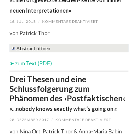
»Eine fortgesetzte Zeichen-Kette von immer
neuen Interpretationen«
16. JULI 2018
/
KOMMENTARE DEAKTIVIERT
FÜR
FRIEDRICH
NIETZSCHES
von Patrick Thor
›WILLE
ZUR
MACHT‹
Abstract öffnen
UND
DIE
SEMIOTIK
➤ zum Text (PDF)
VON
CHARLES
S.
Drei Thesen und eine
PEIRCE
»EINE
Schlussfolgerung zum
FORTGESETZ
ZEICHEN-
Phänomen des ›Postfaktischen‹
KETTE
»...nobody knows exactly what’s going on.«
VON
IMMER
28. DEZEMBER 2017
/
KOMMENTARE DEAKTIVIERT
FÜR
NEUEN
DREI
THESEN
INTERPRETA
von Nina Ort, Patrick Thor & Anna-Maria Babin
UND