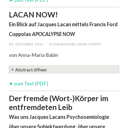
PSYCHOA
SYSTEMS
LACAN NOW!
JACQUES
LACANS
Ein Blick auf Jacques Lacan mittels Francis Ford
Coppolas
APOCALYPSE NOW
30. OKTOBER 2015
/
KOMMENTARE DEAKTIVIERT
FÜR
LACAN
NOW!
von Anna-Maria Babin
EIN
BLICK
Abstract öffnen
AUF
JACQUES
LACAN
➤ zum Text (PDF)
MITTELS
FRANCIS
Der fremde (Wort‑)Körper im
FORD
entfremdeten Leib
COPPOLA
APOCALYP
Was uns Jacques Lacans Psychosemiologie
NOW
über unsere Subjektwerdung, über unsere