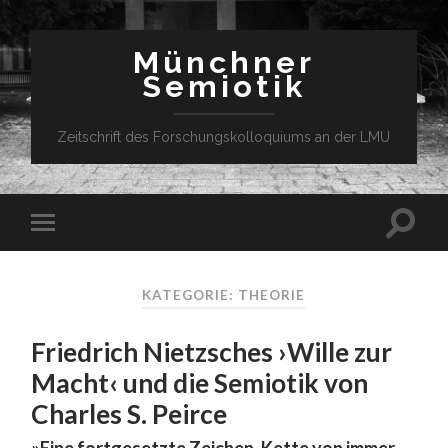
Münchner
Semiotik
Zeitschrift des Forschungskolloquiums an der LMU
KATEGORIE: THEORIE
Friedrich Nietzsches ›Wille zur
Macht‹ und die Semiotik von
Charles S. Peirce